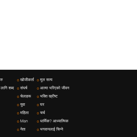
रु
खोजीकर्ता
मूल सत्य
 लागि शब्द
संघर्ष
आत्मा भरिएको जीवन
चेलाहरू
भक्ति ख्रीष्ट
युवा
घर
महिला
चर्च
Man
धार्मिक? आध्यात्मिक
नेता
भगवानलाई चिन्ने