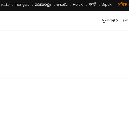
தமிழ்
Français
മലയാളം
తెలుగు
Polski
मराठी
Srpski
अधिक
पुस्तकहरु
हप्