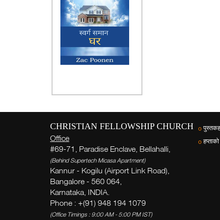
CHRISTIAN FELLOWSHIP CHURCH
पुस्तकह
Office
हप्ताको
#69-71, Paradise Enclave, Bellahalli,
(Behind Supertech Micasa Apartment)
Kannur - Kogilu (Airport Link Road),
Bangalore - 560 064,
Karnataka, INDIA.
Phone : +(91) 948 194 1079
(Office Timings : 9:00 AM - 5:00 PM IST)