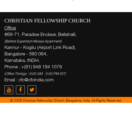
ह
CHRISTIAN FELLOWSHIP CHURCH
ला
Office
( Th
#69-71, Paradise Enclave, Bellahalli,
Thi
(Behind Supertech Micasa Apartment)
Kannur - Kogilu (Airport Link Road),
ऋ
Bangalore - 560 064,
सि
Karnataka, INDIA.
Phone : +(91) 948 194 1079
(Office Timings : 9:00 AM - 5:00 PM IST)
Ge
Email : cfc@cfcindia.com
week
Zac
del
© 2026 Christian Fellowship Church, Bangalore, India. All Rights Reserved.
yo