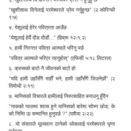
"खुशीसाथ दिनेलाई परमेश्वरले प्रेम गर्नुहुन्छ" (२ कोरिन्थी
९ः७)
४. येशूलाई हेरेर पवित्रता आउँछ
"येशूलाई हेर्दै दौड दौडौं..." (हिब्रू १२ः१,२)
५. हामी निरन्तर पवित्र आत्माले भरिनु पर्छ
"पवित्र आत्माले भरिएर रहनुहोस्" (एफिसी ५ः१८ लिटरल)
६. क्रुसको बाटो नै जीवनको बाटो हो
"यदि हामी उहाँसँगै मर्छौं भने, हामी उहाँसँगै जिउनेछौं" (२
तिमोथी २ः११)
७. मानिसको विचारले हामीलाई निरुत्साहित बनाउनु हुँदैन
"नाकको प्वालमा श्वास हुने मानिसको बारेमा सोच्न छोड; के
को निम्ति ऊ सम्मानित हुनुपर्छ ?" (यशैया २ः२२)
८. यो संसारले मूल्यवान ठानेको थोकलाई परमेश्वरले घृणा