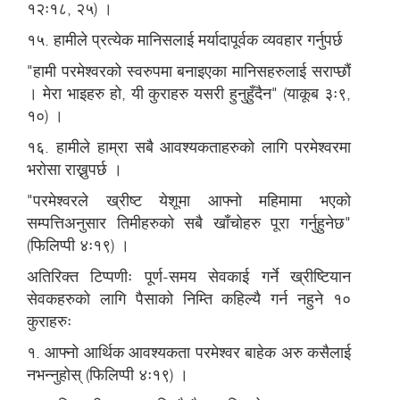
१२ः१८, २५) ।
१५. हामीले प्रत्येक मानिसलाई मर्यादापूर्वक व्यवहार गर्नुपर्छ
"हामी परमेश्वरको स्वरुपमा बनाइएका मानिसहरुलाई सराप्छौं
। मेरा भाइहरु हो, यी कुराहरु यसरी हुनुहुँदैन" (याकूब ३ः९,
१०) ।
१६. हामीले हाम्रा सबै आवश्यकताहरुको लागि परमेश्वरमा
भरोसा राख्नुपर्छ ।
"परमेश्वरले ख्रीष्ट येशूमा आफ्नो महिमामा भएको
सम्पत्तिअनुसार तिमीहरुको सबै खाँचोहरु पूरा गर्नुहुनेछ"
(फिलिप्पी ४ः१९) ।
अतिरिक्त टिप्पणीः पूर्ण-समय सेवकाई गर्ने ख्रीष्टियान
सेवकहरुको लागि पैसाको निम्ति कहिल्यै गर्न नहुने १०
कुराहरुः
१. आफ्नो आर्थिक आवश्यकता परमेश्वर बाहेक अरु कसैलाई
नभन्नुहोस् (फिलिप्पी ४ः१९) ।