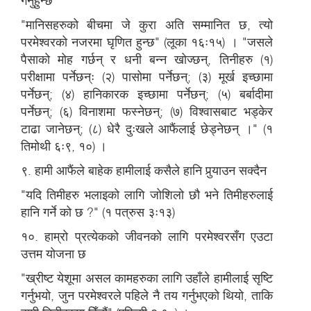
गर्नुहुन्छ
"मानिसहरुको बीचमा जे कुरा अति सम्मानित छ, त्यो
परमेश्वरको नजरमा घृणित हुन्छ" (लूका १६ः१५) । "जसले
पैसाको मोह गर्छन् र धनी बन्न खोज्छन्, तिनीहरु (१)
परीक्षामा पर्नेछन्ः (२) पासोमा पर्नेछन्; (३) मूर्ख इच्छामा
पर्नेछन्; (४) हानिकारक इच्छामा पर्नेछन्; (५) बर्बादीमा
पर्नेछन्; (६) विनाशमा फस्नेछन्; (७) विश्वासबाट भड्केर
टाढा जानेछन्; (८) धेरै दुःखले आफैंलाई छेड्नेछन् ।" (१
तिमोथी ६ः९, १०) ।
९. हामी आफैंले बाहेक हामीलाई कसैले हानि पुर्‍याउन सक्दैन
"यदि तिमीहरु भलाइको लागि जोशिलो छौ भने तिमीहरुलाई
हानि गर्ने को छ ?" (१ पत्रुस ३ः१३)
१०. हाम्रो प्रत्येकको जीवनको लागि परमेश्वरसँग एउटा
उत्तम योजना छ
"ख्रीष्ट येशूमा असल कामहरुका लागि उहाँले हामीलाई सृष्टि
गर्नुभयो, जुन परमेश्वरले पहिले नै तय गर्नुभएको थियो, ताकि