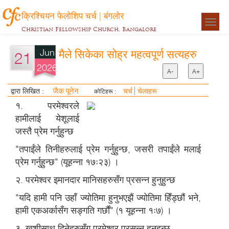
क्रिश्चियन फेलोशिप चर्च | बंगलोर
Togg
Christian Fellowship Church, Bangalore
navigat
Jun
मैले सिकेका सोह्र महत्वपूर्ण सत्यहरु
21
2026
A-
A+
जैक पूनेन
द्वारा लिखित :
चर्च
चेलाहरू
कोटिहरू :
१. परमेश्वरले
हामीलाई येशूलाई
जस्तै प्रेम गर्नुहुन्छ
"तपाईंले तिनीहरुलाई प्रेम गर्नुहुन्छ, जसरी तपाईंले मलाई
प्रेम गर्नुहुन्छ" (यूहन्ना १७ः२३) ।
२. परमेश्वर इमानदार मानिसहरुसँग प्रसन्न हुनुहुन्छ
"यदि हामी पनि उहाँ ज्योतिमा हुनुभएझैं ज्योतिमा हिँड्छौं भने,
हामी एकअर्कासँग सङ्गति गर्छौं" (१ यूहन्ना १ः७) ।
३. खुशीसाथ दिनेहरुसँग परमेश्वर प्रसन्न हुनुहुन्छ