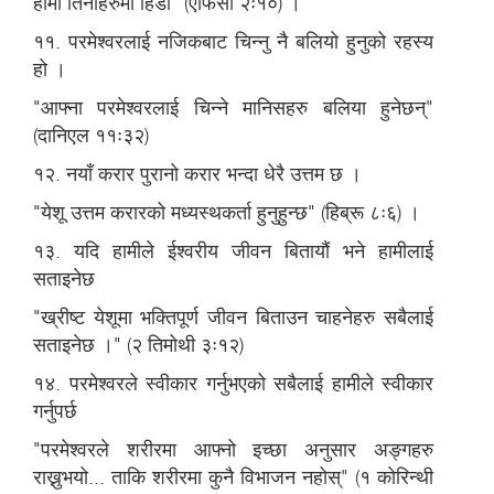
हामी तिनीहरुमा हिँडौं" (एफिसी २ः१०) ।
११. परमेश्वरलाई नजिकबाट चिन्नु नै बलियो हुनुको रहस्य
हो ।
"आफ्ना परमेश्वरलाई चिन्ने मानिसहरु बलिया हुनेछन्"
(दानिएल ११ः३२)
१२. नयाँ करार पुरानो करार भन्दा धेरै उत्तम छ ।
"येशू उत्तम करारको मध्यस्थकर्ता हुनुहुन्छ" (हिब्रू ८ः६) ।
१३. यदि हामीले ईश्वरीय जीवन बितायौं भने हामीलाई
सताइनेछ
"ख्रीष्ट येशूमा भक्तिपूर्ण जीवन बिताउन चाहनेहरु सबैलाई
सताइनेछ ।" (२ तिमोथी ३ः१२)
१४. परमेश्वरले स्वीकार गर्नुभएको सबैलाई हामीले स्वीकार
गर्नुपर्छ
"परमेश्वरले शरीरमा आफ्नो इच्छा अनुसार अङ्गहरु
राख्नुभयो... ताकि शरीरमा कुनै विभाजन नहोस्" (१ कोरिन्थी