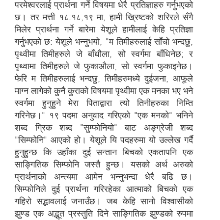
परमेश्वरलाई प्रार्थना गर्ने विषयमा धेरै प्रतिज्ञाहरु गर्नुभएको
छ। तर मत्ती १८:१८,१९ मा, हामी ख्रिष्टको शरिरले सँगै
मिलेर प्रार्थना गर्ने बारेमा येशूले हामीलाई केहि प्रतिज्ञा
गर्नुभएको छ: येशूले भन्नुभयो, "म तिमीहरुलाई साँचो भन्दछु,
पृथ्वीमा तिमीहरुले जे बाँधौला, सो स्वर्गमा बाँधिनेछ; र
पृथ्वामा तिमीहरुले जे फुकाऔला, सो स्वर्गमा फुकाइनेछ।
फेरि म तिमीहरुलाई भन्दछु, तिमीहरुमध्ये दुईजना, आफूले
माग्न लागेको कुनै कुराको विषयमा पृथ्वीमा एक मनका भए भने
स्वर्गमा हुनुहुने मेरा पिताद्वारा त्यो तिनीहरुका निम्ति
गरिनेछ।" १९ पदमा अनुवाद गरिएको "एक मनको" भनिने
शब्द ग्रिक शब्द "सुम्फोनियो" बाट अङ्ग्रेजी शब्द
"सिम्फोनि" आएको हो। येशूले यि पदहरुमा यो उल्लेख गर्दै
हुनुहुन्छ कि उहाँका दुई सन्तान बिचको एकतापनि एक
साङ्गितिक सिम्फोनि जस्तै हुन्छ। यसको अर्थ अरुको
प्रार्थनाको अन्त्यमा आमेन भन्नुभन्दा धेरै बढि छ।
सिम्फोनिले दुई प्रार्थना गरिरहेका आत्माको बिचको एक
गहिरो सद्भावलाई जनाउँछ। जब केहि सानो विश्वासीको
झुण्ड एक अद्भूत प्रस्तुति दिने साङ्गितिक झुण्डको रुपमा