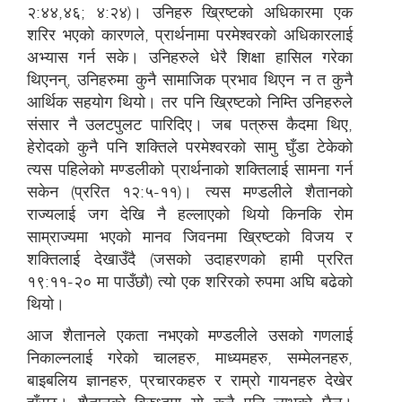
२:४४,४६; ४:२४)। उनिहरु ख्रिष्टको अधिकारमा एक
शरिर भएको कारणले, प्रार्थनामा परमेश्वरको अधिकारलाई
अभ्यास गर्न सके। उनिहरुले धेरै शिक्षा हासिल गरेका
थिएनन्, उनिहरुमा कुनै सामाजिक प्रभाव थिएन न त कुनै
आर्थिक सहयोग थियो। तर पनि ख्रिष्टको निम्ति उनिहरुले
संसार नै उलटपुलट पारिदिए। जब पत्रुस कैदमा थिए,
हेरोदको कुनै पनि शक्तिले परमेश्वरको सामु घुँडा टेकेको
त्यस पहिलेको मण्डलीको प्रार्थनाको शक्तिलाई सामना गर्न
सकेन (प्ररित १२:५-११)। त्यस मण्डलीले शैतानको
राज्यलाई जग देखि नै हल्लाएको थियो किनकि रोम
साम्राज्यमा भएको मानव जिवनमा ख्रिष्टको विजय र
शक्तिलाई देखाउँदै (जसको उदाहरणको हामी प्ररित
१९:११-२० मा पाउँछौ) त्यो एक शरिरको रुपमा अघि बढेको
थियो।
आज शैतानले एकता नभएको मण्डलीले उसको गणलाई
निकाल्नलाई गरेको चालहरु, माध्यमहरु, सम्मेलनहरु,
बाइबलिय ज्ञानहरु, प्रचारकहरु र राम्रो गायनहरु देखेर