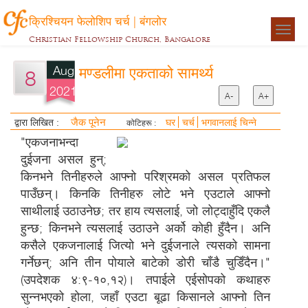
क्रिश्चियन फेलोशिप चर्च | बंगलोर
Togg
Christian Fellowship Church, Bangalore
navigat
Aug
मण्डलीमा एकताको सामर्थ्य
8
2021
A-
A+
जैक पूनेन
द्वारा लिखित :
घर
चर्च
भगवानलाई चिन्ने
कोटिहरू :
"एकजनाभन्दा
दुईजना असल हुन्;
किनभने तिनीहरुले आफ्नो परिश्रमको असल प्रतिफल
पाउँछन्। किनकि तिनीहरु लोटे भने एउटाले आफ्नो
साथीलाई उठाउनेछ; तर हाय त्यसलाई, जो लोट्दाहुँदि एकलै
हुन्छ; किनभने त्यसलाई उठाउने अर्को कोही हुँदैन। अनि
कसैले एकजनालाई जित्यो भने दुईजनाले त्यसको सामना
गर्नेछन्; अनि तीन पोयाले बाटेको डोरी चाँडै चुडिँदैन।"
(उपदेशक ४:९-१०,१२)। तपाईले एईसोपको कथाहरु
सुन्नभएको होला, जहाँ एउटा बूढा किसानले आफ्नो तिन