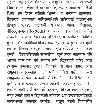
उहाँले आफू हारेको भेट्टाउन सक्नुहुन्छ। संसारमा ख्रिष्टको
जिवनकालमा शैतानले बारम्बार ख्रिष्टलाई आक्रमण गरेको
थियो, तर जित्न सकेको थिएन। र अन्त्यमा क्रूसमा,
ख्रिष्टले शैतानबाट मानिसमाथिको शक्तिलाई हटाउनुभयो
(हिब्रू २:१४; कलस्सी २:१५)। आज, शैतानले,
बौरिउठ्नुभएको ख्रिष्टलाई आक्रमण गर्न सक्दैन। त्यसैले
उसको आक्रमण ख्रिष्टको शरिरतिर, मण्डलीतिर, निर्देशित
हुन्छ। शैतानमाथिको विजय तबमात्र सम्भव हुन्छ, जब हामी
त्यसको विरुध्द; प्रभुको नेतृत्वमा एक शरिरको रुपमा खडा
हुन्छौ। विश्वासीहरुको सङ्गतिमा, कुनै एउटा सदस्यले पनि
आफ्नो काम पुरा गर्न सक्दैन भने, ख्रिष्टको शरिर त्यस
हदसम्म कमजोर हुन्छ। शैतानले यो थाहा पाएर, त्यस
समूहको सदस्यलाई एक्लो पार्ने कोसिस गर्छ, वा त्यस
समूहलाई (अथवा, मण्डलीलाई) विभाजित गर्ने कोसिस गर्छ।
कुनै पनि तरिकाबाट, उसले आफ्नो उदेश्यलाई पुरा गर्छ।
त्यसैले, हामी सधैँ शैतानको षड्यन्त्र विरुध्द खडा रहनुपर्छ,
नत्र उसले हामी र ख्रिष्टको शरिरको अरु सदस्यहरुबिचको
सम्बन्धलाई कमजोर बनाउँछ। येशूले एक्लो विश्वासीले