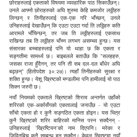
छोराहरुलाई एकताको विषयमा व्यवहारिक पाठ सिकाउँछन्।
उनले आफ्नो छोराहरुको अघि शुरुमा केहि कमजोर लठ्ठीहरु
लिन्छन् र तिनीहरुलाई एक-एक गरि भाँच्छन्, उनले
उनिहरुलाई देखाउँछन् कि एउटा एउटा गर्दा ति लठ्ठिहरु कति
आरामले भाँचिन्छन्, तर जब ति लठ्ठीहरुलाई एकसाथ
राखिन्छ तब ति लठ्ठीहरु भाँच्न लगभग असम्भव हुन्छ। यस
संसारका बच्चाहरुलाई पनि यो थाहा छ कि एकता र
सङ्गतीमा सामर्थ्य छ। बाइबलले बताउँछ कि "सलहहरु,
जसका राजा हुँदैनन्, तर पनि ती सब दल-दल बाँधेर अघि
बढ्छन्" (हितोपदेश ३०:२७)। त्यहाँ तिनीहरुको सुरक्षा र
शक्ति हुन्छ। येशू ख्रिष्टको मण्डलीमा पनि हामीलाई यो पाठ
सिक्न जरुरी छ।
नयाँ नियमको एकताले ख्रिष्टको शिरत्व अन्तर्गत उहाँको
शरिरको एक-अर्कासँगको एकतालाई जनाउँछ - यो एउटा
साँचो एकता हो र कुनै सङ्गठित एकता होइन। यस भित्र
कुनै ख्रिष्टको शरिर बाहिरको मानिस पस्न सक्दैनन् -
उनिहरुलाई 'ख्रिष्टियन'को नाम दिएपनि। मरेका र
जिवितबिच कुनै सम्बन्ध हुन सक्दैन। केवल ख्रिष्टमा नयाँ