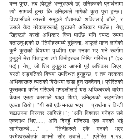
बन्न पुग्छ, तब (येशूले भन्नुभएको छ) उनिहरुको प्रार्थनामा
त्यो सामर्थ्य हुन्छ कि उनिहरुले मागेको कुरा पुरा हुन्छ।
विश्वासीको त्यस्तो समूहले शैतानको शक्तिलाई बाँध्ने, र
उसले कैद गरेकाहरुलाई छुटाउने अधिकार पाउँछ। येशू
ख्रिष्टले यस्तो अधिकार किन पाउँछ भनि स्पष्ट रुपमा
बताउनुभएको छ "तिमीहरुमध्ये दुईजना, आफूले माग्न लागेको
कुनै कुराको विषयमा पृथ्वीमा एक मनका भए भने स्वर्गमा
हुनुहुने मेरा पिताद्वारा त्यो तिमीहरुका निम्ति गरिनेछ।" (२०
पद)। येशू, जो शिर हुनुहुन्छ आफ्नो पूरै अधिकार लिएर,
यस्तो सङ्गतिको बिचमा उपस्थित हुनुहुन्छ, र तब नरकका
अधिकारहरु त्यसको विरोधमा खडा हुन सक्दैनन्। प्रेरितको
पुस्तकमा वर्णन गरिएको मण्डलीलाई यस अधिकारको बारेमा
केवल एउटा कारणले थाहा थियो, उनिहरुको सङ्गतिमा
एकता थियो। "यी सबै एकै मनका भएर.... प्रार्थना र विन्ती
चढाउनमा निरन्तर लागिरहे।"; "अनि विश्वास गर्नेहरु सबै
एकसाथ थिए....., अनि दिनहुँ मन्दिरमा एक मनको भई
लागिरहन्थे....." ; "तिनीहरुले एकै मनको भएर
परमेश्वरकोतर्फ आफ्नो सोर उचाले...." (प्रेरित १:१४,