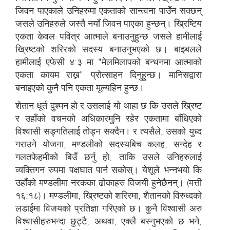
जिवन पाएकाले उनिहरुमा एकताको सान्त्वना पाउँन सक्छन्
जसले उनिहरुले जस्तै नयाँ जिवन पाएका हुन्छन्। ख्रिष्टिय
एकता केवल पवित्र आत्माले बनाउनुहुन्छ जसले हामीलाई
ख्रिष्टको शरिरको सदस्य बनाउनुभएको छ। बाइबलले
हामीलाई एफेसी ४:३ मा "मेलमिलापको बन्धनमा आत्माको
एकता कायम राख्न" प्रोत्साहन दिनुहुन्छ। मानिसद्वारा
बनाइएको कुनै पनि एकता मूल्यहिन हुन्छ।
शेतान धूर्त दुश्मन हो र उसलाई यो थाहा छ कि उसले ख्रिष्ट
र उहाँको वचनको अधिकारमुनि रहेर एकतामा बाँधिएको
विश्वासी सङ्गतिलाई तोड्न सक्दैन। र त्यसैले, उसको युध्द
गराउने योजना, मण्डलीको सदस्यबिच कलह, सन्देह र
गलतफेहमीको बिउँ छर्नु हो, ताकि उसले उनिहरुलाई
व्यक्तिगन रुपमा पक्षघात पार्न सकोस्। येशूले भन्नभयो कि
उहाँको मण्डलीमा नरकका ढोकाहरु विजयी हुनेछैनन्। (मत्ती
१६:१८)। मण्डलीमा, ख्रिष्टको शरिरमा, शैतानको विरुध्दको
लडाईमा विजयको प्रतिज्ञा गरिएको छ। कुनै विश्वासी अरु
विश्वासीहरुभन्दा छुट्टै, अथवा, एक्लै बस्नुभएको छ भने,