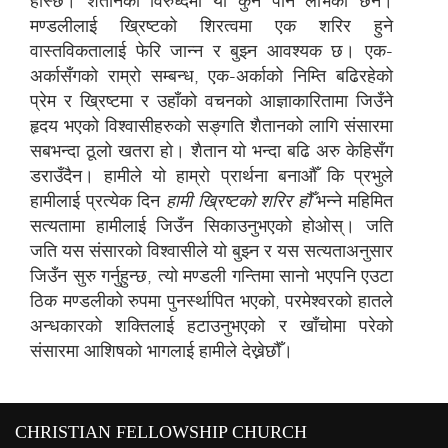
हाँस्छ। शैतानको विरुध्दमा यो कुनै पनि लाभको छैन।
मण्डलीलाई ख्रिष्टको शिरत्वमा एक शरिर हुने
वास्तविकतालाई फेरि जान्न र बुझ्न आवश्यक छ। एक-
अर्कासँगको राम्रो सम्बन्ध, एक-अर्काको निम्ति बढिरहेको
प्रेम र ख्रिष्टमा र उहाँको वचनको आज्ञाकारितामा जिउँने
हृदय भएको विश्वासीहरुको सङ्गति शैतानको लागि संसारमा
सबभन्दा ठूलो खतरा हो। शैतान यो भन्दा बढि अरु केहिसँग
डराउँदैन। हामीले यो हाम्रो प्रार्थना बनाऔँ कि प्रभुले
हामीलाई प्रत्येक दिन
हामी ख्रिष्टको शरिर हौँ
भन्ने महिमित
सत्यतामा हामीलाई जिउँन सिकाउनुभएको होओस्। जति
जति यस संसारको विश्वासीले यो बुझ्न र यस सत्यताअनुसार
जिउँन सुरु गर्नुहुन्छ, त्यो मण्डली गन्तिमा सानो भएपनि एउटा
ठिक मण्डलीको रुपमा पुनर्स्थापित भएको, परमेश्वरको हातले
अन्धकारको शक्तिलाई हटाउनुभएको र खाँचोमा परेको
संसारमा आशिषको भागलाई हामीले देख्नेछौँ।
CHRISTIAN FELLOWSHIP CHURCH