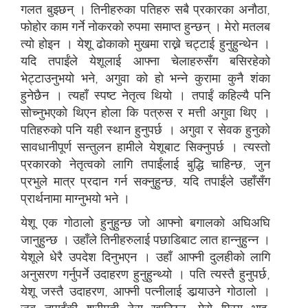
गलत बुझ्छन् । तिनीहरुका पतिहरु सबै प्रकारका अनौठा,
फोहोर काम गर्ने नोकरको रुपमा समाप्त हुन्छन् । मेरो मतलब
त्यो होइन । येशू ढोकाको मुखमा राख्ने चट्टाई हुनुहुन्थेन ।
यदि तपाईंले येशूलाई आफ्ना चेलाहरुसँग बसिरहेको
भेट्टाउनुभयो भने, अगुवा को हो भन्ने कुरामा कुनै शंका
हुनेछैन । त्यहाँ स्पष्ट नेतृत्व थियो । तपाईं कहिल्यै पनि
सोच्नुभएको थिएन होला कि पत्रुस र मत्ती अगुवा थिए ।
पतिहरुको पनि यही स्थान हुनुपर्छ । अगुवा र सेवक हुनुको
सावधानीपूर्ण सन्तुलन हामीले येशूबाट सिक्नुपर्छ । त्यस्तो
प्रकारको नेतृत्वको लागि तपाईंलाई बुद्धि चाहिन्छ, जुन
प्रभुले मात्र प्रदान गर्न सक्नुहुन्छ, यदि तपाईंले उहाँसँग
प्रार्थनामा माग्नुभयो भने ।
येशू एक गोठालो हुनुहुन्छ जो आफ्नो बगालको अघिअघि
जानुहुन्छ । उहाँले तिनीहरुलाई पछाडिबाट लात हान्नुहुन्न ।
येशूले धेरै उपदेश दिनुभएन । उहाँ आफ्नी दुलहीको लागि
अनुसरण गर्नुपर्ने उदाहरण हुनुहुन्थ्यो । पति त्यस्तै हुनुपर्छ,
येशू जस्तै उदाहरण, आफ्नी पत्नीलाई डार्‍याउने गोठालो ।