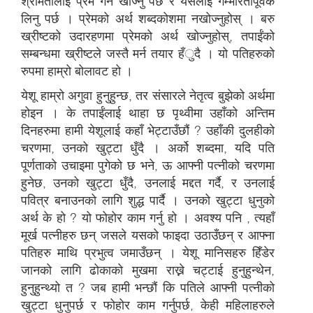
श्रीमतीलाई प्रेम गर्न खोज्नु पर्छ र यसलाई गम्भीरतापूर्वक
लिनु पर्छ । प्रेमको अर्थ शब्दकोशमा नखोज्नुहोस् । बरु
ख्रीष्टको उदारहणमा प्रेमको अर्थ खोज्नुहोस्, तपाईंको
सम्बन्धमा ख्रीष्टले जस्तै मर्न तयार हँुदै । यो पतिहरुको
रुपमा हाम्रो बोलावट हो ।
येशू हाम्रो अगुवा हुनुहुन्छ, तर संसारले नेतृत्व बुझेको अर्थमा
होइन । के तपाईंलाई थाहा छ पृथ्वीमा उहाँको अन्तिम
दिनहरुमा हामी येशूलाई कहाँ भेट्टाउँछौं ? उहाँकी दुलहीको
चरणमा, उनको खुट्टा धुँदै । अर्को शब्दमा, यदि पति
पूर्णताको उचाइमा पुगेको छ भने, ऊ आफ्नी पत्नीको चरणमा
हुनेछ, उनको खुट्टा धुँदै, उनलाई मद्दत गर्दै, र उनलाई
पवित्र बनाउनको लागि शुद्ध पार्दै । उनको खुट्टा धुनुको
अर्थ के हो ? यो फोहोर काम गर्नु हो । अवश्य पनि , त्यहाँ
मूर्ख पत्नीहरु छन् जसले यसको फाइदा उठाउँछन् र आफ्ना
पतिहरु माथि प्रभुत्व जमाउँछन् । येशू मानिसहरु हिँडेर
जानको लागि ढोकाको मुखमा राख्ने चट्टाई हुनुहुन्थेन,
हुनुहुन्थ्यो त ? जब हामी भन्छौं कि पतिले आफ्नी पत्नीको
खुट्टा धुनुपर्छ र फोहोर काम गर्नुपर्छ, केही महिलाहरुले