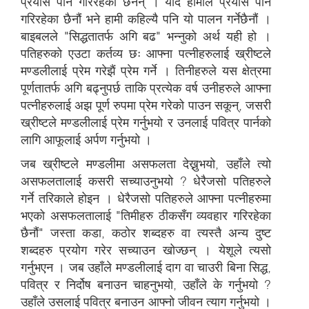
प्रयास पनि गरिरहेका छैनन् । यदि हामीले प्रयास पनि
गरिरहेका छैनौं भने हामी कहिल्यै पनि यो पालन गर्नेछैनौं ।
बाइबलले "सिद्धतातर्फ अगि बढ" भन्नुको अर्थ यही हो ।
पतिहरुको एउटा कर्तव्य छः आफ्ना पत्नीहरुलाई ख्रीष्टले
मण्डलीलाई प्रेम गरेझैं प्रेम गर्ने । तिनीहरुले यस क्षेत्रमा
पूर्णतातर्फ अगि बढ्नुपर्छ ताकि प्रत्येक वर्ष उनीहरुले आफ्ना
पत्नीहरुलाई अझ पूर्ण रुपमा प्रेम गरेको पाउन सकून्, जसरी
ख्रीष्टले मण्डलीलाई प्रेम गर्नुभयो र उनलाई पवित्र पार्नको
लागि आफूलाई अर्पण गर्नुभयो ।
जब ख्रीष्टले मण्डलीमा असफलता देख्नुभयो, उहाँले त्यो
असफलतालाई कसरी सच्याउनुभयो ? धेरैजसो पतिहरुले
गर्ने तरिकाले होइन । धेरैजसो पतिहरुले आफ्ना पत्नीहरुमा
भएको असफलतालाई "तिमीहरु ठीकसँग व्यवहार गरिरहेका
छैनौं" जस्ता कडा, कठोर शब्दहरु वा त्यस्तै अन्य दुष्ट
शब्दहरु प्रयोग गरेर सच्याउन खोज्छन् । येशूले त्यसो
गर्नुभएन । जब उहाँले मण्डलीलाई दाग वा चाउरी बिना सिद्ध,
पवित्र र निर्दोष बनाउन चाहनुभयो, उहाँले के गर्नुभयो ?
उहाँले उसलाई पवित्र बनाउन आफ्नो जीवन त्याग गर्नुभयो ।