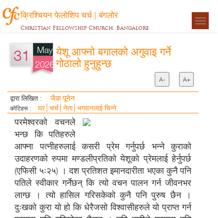
क्रिश्चियन फेलोशिप चर्च | बंगलोर
Togg
Christian Fellowship Church, Bangalore
navigat
May
येशू आफ्नो बगालको अगुवाइ गर्ने
31
गोठालो हुनुहुन्छ
2026
A-
A+
जैक पूनेन
द्वारा लिखित :
घर
चर्च
नेता
भगवानलाई चिन्ने
कोटिहरू :
परमेश्वरको वचनले
भन्छ कि पतिहरुले
आफ्ना पत्नीहरुलाई कसरी प्रेम गर्नुपर्छ भन्ने कुराको
उदाहरणको रुपमा मण्डलीप्रतिको येशूको प्रेमलाई हेर्नुपर्छ
(एफिसी ५ः२५) । दश प्रतिशत इमानदारीता भएका कुनै पनि
पतिले स्वीकार गर्नेछन् कि त्यो वचन पालन गर्न जीवनभर
लाग्छ । त्यो हासिल गरिसकेको कुनै पनि पुरुष छैन ।
दुःखको कुरा यो हो कि धेरैजसो विश्वासीहरुले यो प्राप्त गर्न