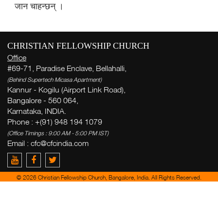
जान चाहन्छन् ।
ह
CHRISTIAN FELLOWSHIP CHURCH
ला
Office
#69-71, Paradise Enclave, Bellahalli,
( Th
Thi
(Behind Supertech Micasa Apartment)
Kannur - Kogilu (Airport Link Road),
ऋ
Bangalore - 560 064,
सि
Karnataka, INDIA.
Phone : +(91) 948 194 1079
(Office Timings : 9:00 AM - 5:00 PM IST)
Ge
Email : cfc@cfcindia.com
week
Zac
del
© 2026 Christian Fellowship Church, Bangalore, India. All Rights Reserved.
yo