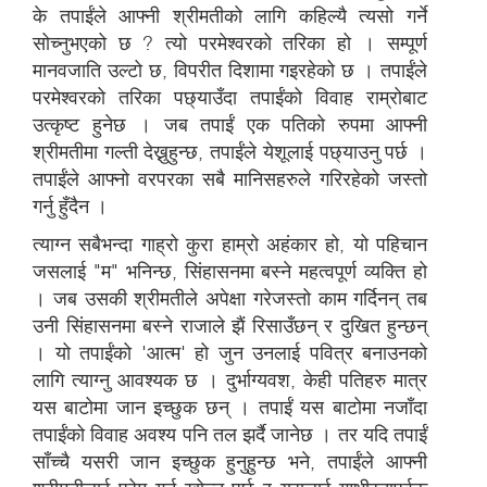
के तपाईंले आफ्नी श्रीमतीको लागि कहिल्यै त्यसो गर्ने
सोच्नुभएको छ ? त्यो परमेश्वरको तरिका हो । सम्पूर्ण
मानवजाति उल्टो छ, विपरीत दिशामा गइरहेको छ । तपाईंले
परमेश्वरको तरिका पछ्याउँदा तपाईंको विवाह राम्रोबाट
उत्कृष्ट हुनेछ । जब तपाईं एक पतिको रुपमा आफ्नी
श्रीमतीमा गल्ती देख्नुहुन्छ, तपाईंले येशूलाई पछ्याउनु पर्छ ।
तपाईंले आफ्नो वरपरका सबै मानिसहरुले गरिरहेको जस्तो
गर्नु हुँदैन ।
त्याग्न सबैभन्दा गाह्रो कुरा हाम्रो अहंकार हो, यो पहिचान
जसलाई "म" भनिन्छ, सिंहासनमा बस्ने महत्वपूर्ण व्यक्ति हो
। जब उसकी श्रीमतीले अपेक्षा गरेजस्तो काम गर्दिनन् तब
उनी सिंहासनमा बस्ने राजाले झैं रिसाउँछन् र दुखित हुन्छन्
। यो तपाईंको 'आत्म' हो जुन उनलाई पवित्र बनाउनको
लागि त्याग्नु आवश्यक छ । दुर्भाग्यवश, केही पतिहरु मात्र
यस बाटोमा जान इच्छुक छन् । तपाईं यस बाटोमा नजाँदा
तपाईंको विवाह अवश्य पनि तल झर्दै जानेछ । तर यदि तपाईं
साँच्चै यसरी जान इच्छुक हुनुहुन्छ भने, तपाईंले आफ्नी