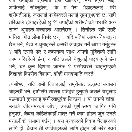
जब तपाईंकी श्रीमती ठेस खान्छिन्, मेरो प्रिय भाइ,
आफैंलाई सोध्नुहोस्, 'के म मेरा भेडाहरुलाई, मेरी
श्रीमतीलाई, जसलाई परमेश्वरले मलाई सुम्पनुभएको छ, सही
तरिकाले डोर्‍याइरहेको छु ?' तपाईंकी श्रीमतीको पछाडि अरु
साना थुमाहरु-बच्चाहरु आउनेछन् । तिनीहरु सबै एउटै
मानिस, गोठालोमा निर्भर छन् । यदि पतिमा आत्म-नियन्त्रण
छैन भने, भेडा र थुमाहरुले कसरी व्यवहार गर्ने आशा गर्नुहुन्छ
? यदि उसले डर र कम्पनका साथ आफ्नो मुक्तिको लागि
काम गरिरहेको छैन, र यदि उसले येशूलाई पछ्याएको छैन
भने, घर कुन दिशामा जानेछ ? परमेश्वरले चाहनुभएको
दिशाको विपरीत दिशामा, बाँकी मानवजाति जस्तै ।
त्यसोभए, यदि हामी विवाहलाई राम्रोबाट उत्कृष्ट बनाउन
चाहन्छौं भने, हामीसँग त्यस्ता पतिहरु हुनुपर्छ जसले येशूलाई
पछ्याउने कुरालाई गम्भीरतापूर्वक लिन्छन् । यो उनको शौख,
उनको जीवनभरको जोश, उनको पूर्ण-समय जागिर पनि
हुनुपर्छ, केवल कहिलेकाहीं मात्र गर्ने काम होइन जुन उनले
मण्डलीको सभामा गर्छन् । यस प्रकारको विवाह चेलाहरुको
लागि हो, केवल ती व्यक्तिहरुको लागि होइन जो मरेर स्वर्ग