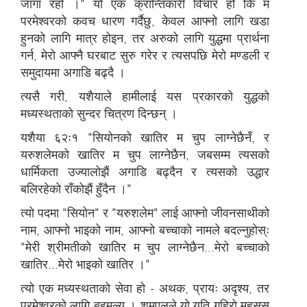
जागा रहो ।" यो एक क्रान्तिकारी विचार हो कि म
परमेश्वरको कवच धारण गर्दैछु, केवल आफ्नो लागि खडा
हुनको लागि मात्र होइन, तर अरुको लागि युद्धमा प्रार्थना
गर्न, मेरो आफ्नै घरबाट सुरु गरेर र त्यसपछि मेरो मण्डली र
समुदायमा अगाडि बढ्दै ।
त्यसै गरी, यशैयाले हामीलाई यस प्रकारको युद्धको
मध्यस्थताको सुन्दर चित्रण दिन्छन् ।
यशैया ६२ः१ "सियोनको खातिर म चुप लाग्नेछैनँ, र
यरुशलेमको खातिर म चुप लाग्नेछैन, जबसम्म त्यसको
धार्मिकता उज्यालोझैं अगाडि बढ्दैन र त्यसको उद्धार
बलिरहेको राँकोझैं हुँदैन ।"
त्यो पदमा "सियोन" र "यरुशलेम" लाई आफ्नो जीवनसाथीको
नाम, आफ्नो भाइको नाम, आफ्नो बच्चाको नामले बदल्नुहोस्ः
"मेरी श्रीमतीको खातिर म चुप लाग्नेछैन...मेरो बच्चाको
खातिर...मेरो भाइको खातिर ।"
त्यो एक मध्यस्थताको सेवा हो - अथक, प्रायः अदृश्य, तर
परमेश्वरको लागि बहुमूल्य । शमूएलले यो यति गहिरो महसुस