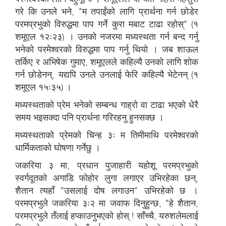
गरे कि उनले भने, "म तपाईंको लागि प्रार्थना गर्न छोडेर
परमप्रभुको विरुद्धमा पाप गर्ने कुरा मबाट टाढा रहोस्" (१
शमूएल १२ः२३) । उनको नजरमा मध्यस्थता गर्न बन्द गर्नु
भनेको परमेश्वरको विरुद्धमा पाप गर्नु थियो । जब शाऊल
तर्किए र अभिषेक गुमाए, शमूएलले कहिल्यै उनको लागि शोक
गर्न छोडेनन्, यद्यपि उनले उनलाई फेरि कहिल्यै भेटेनन् (१
शमूएल १५ः३५) ।
मध्यस्थताको प्रेम भनेको सम्बन्ध गाह्रो वा टाढा भएको धेरै
समय भइसक्दा पनि प्रार्थना गरिरहनु हुनसक्छ ।
मध्यस्थताको प्रेमको चिन्ह ३ः म तिमीमाथि परमेश्वरको
धार्मिकताको घोषणा गर्नेछु ।
जकरिया ३ मा, प्रधान पुजाहारी यहोशू परमप्रभुको
स्वर्गदूतको अगाडि फोहोर लुगा लगाएर उभिरहेका छन्,
शैतान त्यहाँ "उसलाई दोष लगाउन" उभिरहेको छ ।
परमप्रभुले जकरिया ३ः२ मा जवाफ दिनुहुन्छ, "हे शैतान,
परमप्रभुले तँलाई हप्काउनुभएको होस् ! साँच्चै, यरुशलेमलाई