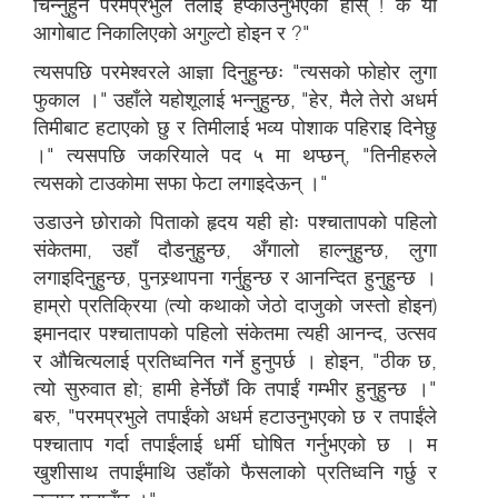
चिन्नुहुने परमप्रभुले तँलाई हप्काउनुभएको होस् ! के यो
आगोबाट निकालिएको अगुल्टो होइन र ?"
त्यसपछि परमेश्वरले आज्ञा दिनुहुन्छः "त्यसको फोहोर लुगा
फुकाल ।" उहाँले यहोशूलाई भन्नुहुन्छ, "हेर, मैले तेरो अधर्म
तिमीबाट हटाएको छु र तिमीलाई भव्य पोशाक पहिराइ दिनेछु
।" त्यसपछि जकरियाले पद ५ मा थप्छन्, "तिनीहरुले
त्यसको टाउकोमा सफा फेटा लगाइदेऊन् ।"
उडाउने छोराको पिताको हृदय यही होः पश्चातापको पहिलो
संकेतमा, उहाँ दौडनुहुन्छ, अँगालो हाल्नुहुन्छ, लुगा
लगाइदिनुहुन्छ, पुनस्र्थापना गर्नुहुन्छ र आनन्दित हुनुहुन्छ ।
हाम्रो प्रतिक्रिया (त्यो कथाको जेठो दाजुको जस्तो होइन)
इमानदार पश्चातापको पहिलो संकेतमा त्यही आनन्द, उत्सव
र औचित्यलाई प्रतिध्वनित गर्ने हुनुपर्छ । होइन, "ठीक छ,
त्यो सुरुवात हो; हामी हेर्नेछौं कि तपाईं गम्भीर हुनुहुन्छ ।"
बरु, "परमप्रभुले तपाईंको अधर्म हटाउनुभएको छ र तपाईंले
पश्चाताप गर्दा तपाईंलाई धर्मी घोषित गर्नुभएको छ । म
खुशीसाथ तपाईंमाथि उहाँको फैसलाको प्रतिध्वनि गर्छु र