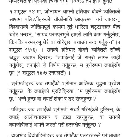
मध्यस्थताको प्रेमको चिन्ह १ः म १००% तपाईंसँग हुनेछ
१ शमूएल १४ मा, जोनाथन आफ्नो हतियार बोक्ने व्यक्तिको
साथमा पलिश्तीहरुको चौकीमाथि आक्रमण गर्न जान्छन्,
विश्वासको जोखिमपूर्ण कार्यमा दुुई धारिला चट्टानहरु बीच
चढेर भन्छन्, "सायद परमप्रभुले हाम्रो लागि काम गर्नुहुनेछ,
किनकि परमप्रभु धेरै वा थोरैद्वारा बचाउन बन्द गर्नुहुन्न" (१
शमूएल १४ः६) । उनको हतियार बोक्ने व्यक्तिले साँच्चै
अद्भुत जवाफ दिन्छन्ः "तपाईंलाई जे राम्रो लाग्छ त्यही
गर्नुहोस्, तपाईंले जे निर्णय गर्नुहुन्छ, म पूर्णरुपमा तपाईंसँग
छु" (१ शमूएल १४ः७ एनएलटी) ।
-श्रीमतीहरुः जब तपाईंको श्रीमान आत्मिक युद्धमा प्रवेश
गर्नुहुन्छ, के तपाईंको प्रतिक्रिया, "म पूर्णरुपमा तपाईंसँग
छु," भन्ने हुन्छ वा तपाईं शंका र डर रोप्नुहुन्छ ?
-पतिहरुः जब तपाईंकी श्रीमती संघर्ष गरिरहेकी हुन्छिन्, के
तपाईं आलोचनात्मक र टाढा रहनुहुन्छ, वा उनको
कमजोरीलाई आफ्नै जस्तो गरी हस्तक्षेप गर्नुहुन्छ ?
-दाजुभाइ दिदीबहिनीहरुः जब तपाईंका एल्डरहरुले परीक्षाबाट