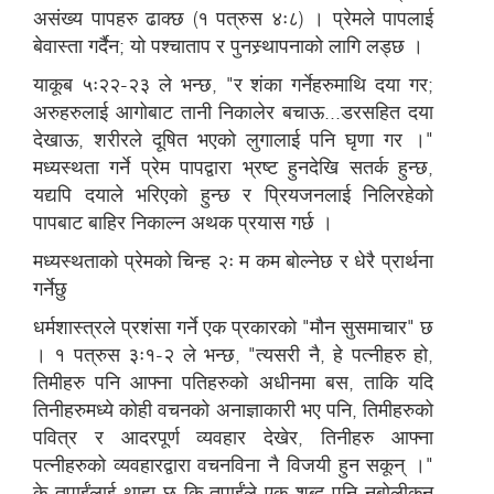
असंख्य पापहरु ढाक्छ (१ पत्रुस ४ः८) । प्रेमले पापलाई
बेवास्ता गर्दैन; यो पश्चाताप र पुनस्र्थापनाको लागि लड्छ ।
याकूब ५ः२२-२३ ले भन्छ, "र शंका गर्नेहरुमाथि दया गर;
अरुहरुलाई आगोबाट तानी निकालेर बचाऊ...डरसहित दया
देखाऊ, शरीरले दूषित भएको लुगालाई पनि घृणा गर ।"
मध्यस्थता गर्ने प्रेम पापद्वारा भ्रष्ट हुनदेखि सतर्क हुन्छ,
यद्यपि दयाले भरिएको हुन्छ र प्रियजनलाई निलिरहेको
पापबाट बाहिर निकाल्न अथक प्रयास गर्छ ।
मध्यस्थताको प्रेमको चिन्ह २ः म कम बोल्नेछ र धेरै प्रार्थना
गर्नेछु
धर्मशास्त्रले प्रशंसा गर्ने एक प्रकारको "मौन सुसमाचार" छ
। १ पत्रुस ३ः१-२ ले भन्छ, "त्यसरी नै, हे पत्नीहरु हो,
तिमीहरु पनि आफ्ना पतिहरुको अधीनमा बस, ताकि यदि
तिनीहरुमध्ये कोही वचनको अनाज्ञाकारी भए पनि, तिमीहरुको
पवित्र र आदरपूर्ण व्यवहार देखेर, तिनीहरु आफ्ना
पत्नीहरुको व्यवहारद्वारा वचनविना नै विजयी हुन सकून् ।"
के तपाईंलाई थाहा छ कि तपाईंले एक शब्द पनि नबोलीकन