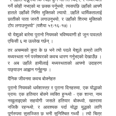
गर्ने कोही नभएको मा छक्क पर्नुभयो; त्यसपछि उहाँको आफ्नै
हातले उहाँको निम्ति मुक्तिको ल्यायो...उहाँले धार्मिकतालाई
छातीको पाता जस्तै लगाउनुभयो, र उहाँको शिरमा मुक्तिको
टोप लगाउनुभयो" (यशैया ५९ः१६-१७) ।
यो येशूको बारेमा पुरानो नियमको भविष्यवाणी हो जुन पावलले
एफिसी ६ मा उल्लेख गर्छन् ।
तर अचम्मको कुरा के छ भने त्यो पदले येशूले हाम्रो लागि
मध्यस्थता गर्न परमेश्वरको कवच धारण गर्नुभएको देखाउँछ ।
र अब उहाँले हामीलाई मध्यस्थताको आफ्नो उदाहरण
पछ्याउन आह्वान गर्नुहुन्छ ।
दैनिक जीवनमा कवच बोक्नेहरु
पुरानो नियमको धर्मशास्त्र र पुराना दिनहरुमा, एक योद्धाको
प्रायः एक हतियार बोक्ने व्यक्ति हुन्थ्यो - एक शान्त, नाम
नखुलाइएको सहयोगी जसले हतियार बोक्थ्यो, खतरामा
नजिकै रहन्थ्यो, र आवश्यक पर्दा योद्धा युद्धको लागि
पूर्णरुपमा सुसज्जित छ भनी सुनिश्चित गर्थ्यो । त्यो चित्र