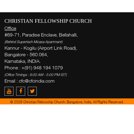
CHRISTIAN FELLOWSHIP CHURCH
Office
#69-71, Paradise Enclave, Bellahalli,
ह
(Behind Supertech Micasa Apartment)
Kannur - Kogilu (Airport Link Road),
ला
Bangalore - 560 064,
( Th
Karnataka, INDIA.
Thi
Phone : +(91) 948 194 1079
(Office Timings : 9:00 AM - 5:00 PM IST)
ऋ
Email : cfc@cfcindia.com
सि
Ge
© 2026 Christian Fellowship Church, Bangalore, India. All Rights Reserved.
week
Zac
del
yo