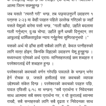
आत्मा जित्न सक्नुहुन्छ ?
जब यसले "त्यस्तै गरी" भन्छ, तब पछ्याउनुपर्ने उदाहरण १
पत्रुस २ः२३ मा केही पदहरु पहिले उल्लेख गरिएको छ जहाँ
यसले येशूको बारेमा यसो भन्छ, "गाली खाँदा, उहाँले बदलामा
गाली गर्नुभएन; दुःख भोग्दा, उहाँले कुनै धम्की दिनुभएन, तर
आफूलाई धार्मिकतापूर्वक न्याय गर्नुहुनेमा सुम्पिरहनुभयो ।"
यसको अर्थ यो ढाँचा हामी सबैको लागि हो, केवल पत्नीहरुको
लागि मात्र होइन, किनकि दिइएको उदाहरण येशू हुनुहुन्छ ।
मध्यस्थता प्रेमको अर्थ प्रायः मानिसहरुलाई कम शब्दहरु र
परमेश्वरलाई धेरै शब्दहरु हुन्छ ।
परमेश्वरको कवचको वर्णन गरेपछि पावलले के भन्छन् भनेर
हेर्न रोचक छ, जसले हामीलाई यस कवचको व्यापक
उद्देश्यको संकेत दिन्छ । परमेश्वरको कवचको पदहरु पछि,
पावल एफिसी ६ः१८ मा भन्छन्ः "सबै प्रार्थना र निवेदनका
साथ आत्मामा सबै समय प्रार्थना गर, र यो कुरालाई ध्यानमा
राख्दै, सबै सन्तहरुको लागि सबै दृढता र निवेदनका साथ