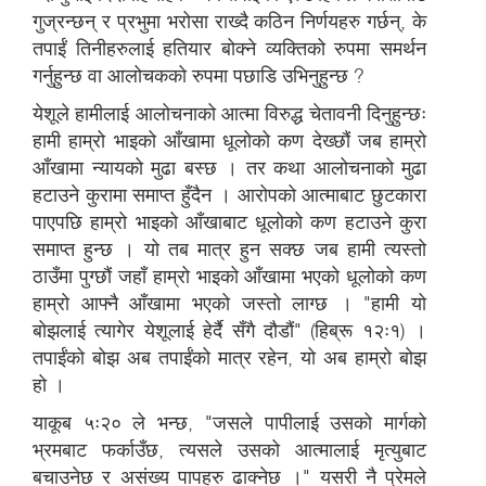
गुज्रन्छन् र प्रभुमा भरोसा राख्दै कठिन निर्णयहरु गर्छन्, के
तपाईं तिनीहरुलाई हतियार बोक्ने व्यक्तिको रुपमा समर्थन
गर्नुहुन्छ वा आलोचकको रुपमा पछाडि उभिनुहुन्छ ?
येशूले हामीलाई आलोचनाको आत्मा विरुद्ध चेतावनी दिनुहुन्छः
हामी हाम्रो भाइको आँखामा धूलोको कण देख्छौं जब हाम्रो
आँखामा न्यायको मुढा बस्छ । तर कथा आलोचनाको मुढा
हटाउने कुरामा समाप्त हुँदैन । आरोपको आत्माबाट छुटकारा
पाएपछि हाम्रो भाइको आँखाबाट धूलोको कण हटाउने कुरा
समाप्त हुन्छ । यो तब मात्र हुन सक्छ जब हामी त्यस्तो
ठाउँमा पुग्छौं जहाँ हाम्रो भाइको आँखामा भएको धूलोको कण
हाम्रो आफ्नै आँखामा भएको जस्तो लाग्छ । "हामी यो
बोझलाई त्यागेर येशूलाई हेर्दै सँगै दौडौं" (हिब्रू १२ः१) ।
तपाईंको बोझ अब तपाईंको मात्र रहेन, यो अब हाम्रो बोझ
हो ।
याकूब ५ः२० ले भन्छ, "जसले पापीलाई उसको मार्गको
भ्रमबाट फर्काउँछ, त्यसले उसको आत्मालाई मृत्युबाट
बचाउनेछ र असंख्य पापहरु ढाक्नेछ ।" यसरी नै प्रेमले