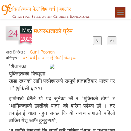
क्रिश्चियन फेलोशिप चर्च | बंगलोर
Togg
Christian Fellowship Church, Bangalore
navigat
May
मध्यस्थताको प्रेम
24
2026
A-
A+
Sunil Poonen
द्वारा लिखित :
घर
चर्च
भगवानलाई चिन्ने
चेलाहरू
कोटिहरू :
"शैतानका
युक्तिहरुको विरुद्धमा
खडा रहनको लागि परमेश्वरको सम्पूर्ण हातहतियार धारण गर
।" (एफिसी ६ः११)
हामीमध्ये धेरैले यो पद सुनेका छौं र "मुक्तिको टोप" र
"धार्मिकताको छातीको पाता" को बारेमा पढेका छौं । तर
तपाईंलाई थाहा नहुन सक्छ कि यो कवच लगाउने पहिलो
व्यक्ति येशू आफैं हुनुहुन्थ्यो,
"र उहाँले देख्नुभयो कि त्यहाँ कुनै मानिस थिएन, र मध्यस्थता